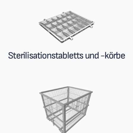
Sterilisationstabletts und -körbe